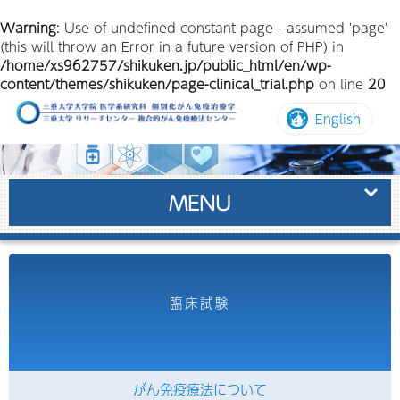
Warning
: Use of undefined constant page - assumed 'page'
(this will throw an Error in a future version of PHP) in
/home/xs962757/shikuken.jp/public_html/en/wp-
content/themes/shikuken/page-clinical_trial.php
on line
20
コ
English
ン
テ
ン
ツ
へ
MENU
ス
キ
ッ
プ
臨床試験
がん免疫療法について